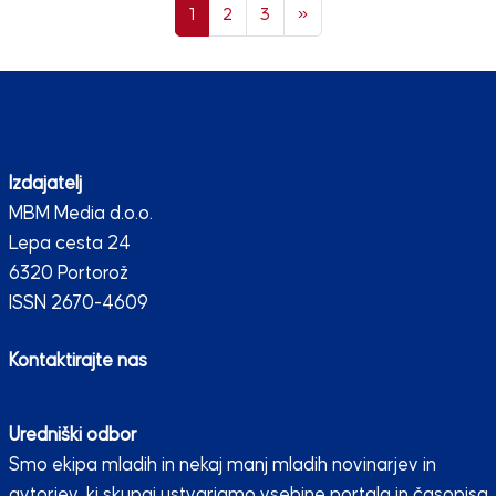
Next page
1
2
3
»
Izdajatelj
MBM Media d.o.o.
Lepa cesta 24
6320 Portorož
ISSN 2670-4609
Kontaktirajte nas
Uredniški odbor
Smo ekipa mladih in nekaj manj mladih novinarjev in
avtorjev, ki skupaj ustvarjamo vsebine portala in časopisa