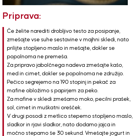
Priprava:
Če želite narediti drobljivo testo za posipanje,
zmešajte vse suhe sestavine v majhni skledi, nato
prilijte stopljeno maslo in mešajte, dokler se
popolnoma ne premeša.
Za pripravo jabolčnega nadeva zmešajte kašo,
med in cimet, dokler se popolnoma ne združijo.
Pečico segrejemo na 190 stopinj in pekač za
mafine obložimo s papirjem za peko.
Za mafine v skledi zmešamo moko, pecilni prašek,
sol, cimet in muškatni orešček.
V drugi posodi z metlico stepemo stopljeno maslo,
sladkor in rjavi sladkor, nato dodamo jajca in
močno stepamo še 30 sekund. Vmešajte jogurt in