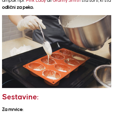
ampak npr.
Pink Lady
ali
Granny Smith
sta sorti, ki sta
odlični za peko.
Sestavine:
Za mrvice: