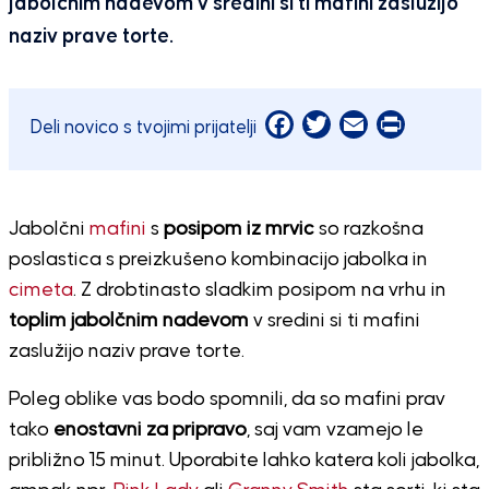
jabolčnim nadevom v sredini si ti mafini zaslužijo
naziv prave torte.
Facebook
Twitter
Email
Print
Deli novico s tvojimi prijatelji
Jabolčni
mafini
s
posipom iz mrvic
so razkošna
poslastica s preizkušeno kombinacijo jabolka in
cimeta
. Z drobtinasto sladkim posipom na vrhu in
toplim jabolčnim nadevom
v sredini si ti mafini
zaslužijo naziv prave torte.
Poleg oblike vas bodo spomnili, da so mafini prav
tako
enostavni za pripravo
, saj vam vzamejo le
približno 15 minut. Uporabite lahko katera koli jabolka,