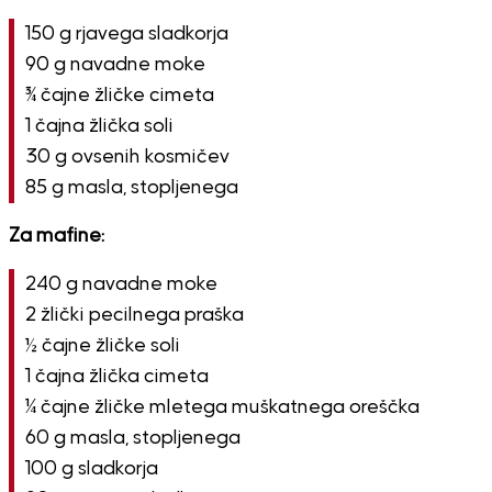
150 g rjavega sladkorja
90 g navadne moke
¾ čajne žličke cimeta
1 čajna žlička soli
30 g ovsenih kosmičev
85 g masla, stopljenega
Za mafine:
240 g navadne moke
2 žlički pecilnega praška
½ čajne žličke soli
1 čajna žlička cimeta
¼ čajne žličke mletega muškatnega oreščka
60 g masla, stopljenega
100 g sladkorja