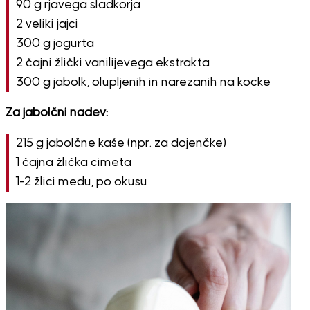
90 g rjavega sladkorja
2 veliki jajci
300 g jogurta
2 čajni žlički vanilijevega ekstrakta
300 g jabolk, olupljenih in narezanih na kocke
Za jabolčni nadev:
215 g jabolčne kaše (npr. za dojenčke)
1 čajna žlička cimeta
1-2 žlici medu, po okusu