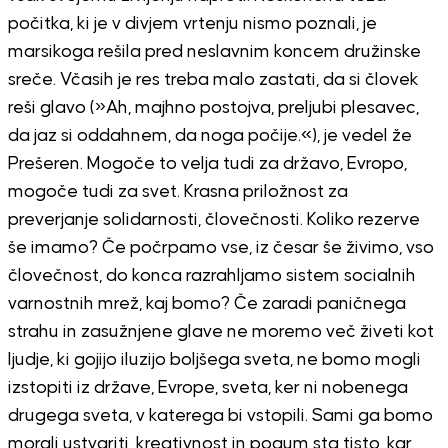
počitka, ki je v divjem vrtenju nismo poznali, je
marsikoga rešila pred neslavnim koncem družinske
sreče. Včasih je res treba malo zastati, da si človek
reši glavo (»Ah, majhno postojva, preljubi plesavec,
da jaz si oddahnem, da noga počije.«), je vedel že
Prešeren. Mogoče to velja tudi za državo, Evropo,
mogoče tudi za svet. Krasna priložnost za
preverjanje solidarnosti, človečnosti. Koliko rezerve
še imamo? Če počrpamo vse, iz česar še živimo, vso
človečnost, do konca razrahljamo sistem socialnih
varnostnih mrež, kaj bomo? Če zaradi paničnega
strahu in zasužnjene glave ne moremo več živeti kot
ljudje, ki gojijo iluzijo boljšega sveta, ne bomo mogli
izstopiti iz države, Evrope, sveta, ker ni nobenega
drugega sveta, v katerega bi vstopili. Sami ga bomo
morali ustvariti, kreativnost in pogum sta tisto, kar