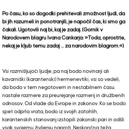
Po času, ko so dogodki prehitevali zmožnost ljudi, da
bi jih razumeli in ponotranjili, je napočil čas, ki smo ga
čakali. Ugotovili naj bi, kaj je zadaj. (Gornik v
Narodovem blagru Ivana Cankarja: »Toda, oprostite,
nekaj je kljub temu zadaj … za narodovim blagrom.«)
Vsi razmišljujoči ljudje, pa naj bodo novinarji ali
kavarniški (karantenski) hermenevtiki, vsi so vedeli,
da bodo v tem negotovem in nestabilnem času
nastale razmere za preurejanje razmerij in družbenih
odnosov. Od vlade do Evrope in zakonov. Ko se bodo
spet odprla vrata, bodo iz svojih zatohlih,
karantenskih stanovanj izstopili zakonski pari in odšli
vsak svojemu življenju naproti. Neskončna teža